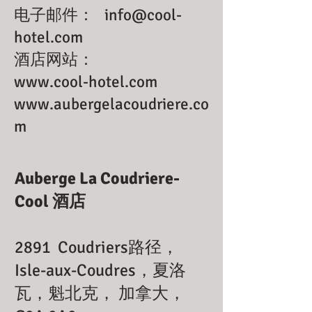
电子邮件：
info@cool-
hotel.com
酒店网站：
www.cool-hotel.com
www.aubergelacoudriere.co
m
Auberge La Coudriere-
Cool 酒店
2891
Coudriers路径，
Isle-aux-Coudres，夏洛
瓦，魁北克，
加拿大，