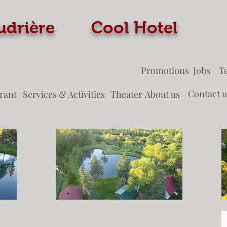
 Coudrière Cool Ho
Promotions
Jobs
T
Contact u
rant
Services & Activities
Theater
About us