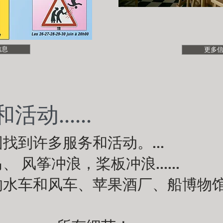
信息
更多
动......
找到许多服务和活动。...
马、
风筝冲浪，桨板冲浪......
的水车和风车、苹果酒厂、船博物