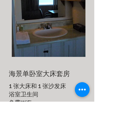
海景单卧室大床套房
1 张大床和 1 张沙发床
浴室卫生间
免费WiFi
平板电视
地毯
冰箱