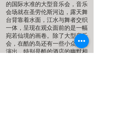
的国际水准的大型音乐会，音乐
会场就在圣劳伦斯河边，露天舞
台背靠着水面，江水与舞者交织
一体，呈现在观众面前的是一幅
宛若仙境的画卷。除了大型音乐
会，在酷的岛还有一些小众类的
演出，特别是酷的酒店的幽默相
声剧场深受大众追捧。而在此表
演的内容都是当年最新的创作作
品，永不重复。...
观鲸体验从圣保罗湾驱车前
往圣凯瑟琳湾仅需1小时15分
钟。在每年5月-10月，圣凯瑟琳
湾地区会迎来大批鲸群，观鲸成
功率远高于其他地区。这里能够