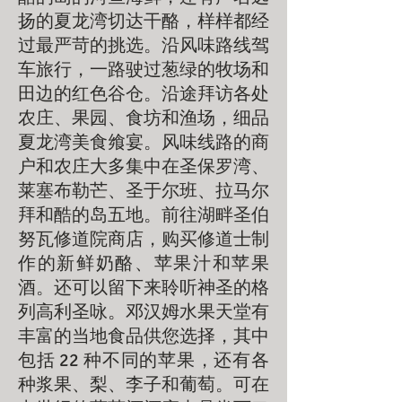
扬的夏龙湾切达干酪，样样都经
过最严苛的挑选。沿风味路线驾
车旅行，一路驶过葱绿的牧场和
田边的红色谷仓。沿途拜访各处
农庄、果园、食坊和渔场，细品
夏龙湾美食飨宴。风味线路的商
户和农庄大多集中在圣保罗湾、
莱塞布勒芒、圣于尔班、拉马尔
拜和酷的岛五地。前往湖畔圣伯
努瓦修道院商店，购买修道士制
作的新鲜奶酪、苹果汁和苹果
酒。还可以留下来聆听神圣的格
列高利圣咏。邓汉姆水果天堂有
丰富的当地食品供您选择，其中
包括 22 种不同的苹果，还有各
种浆果、梨、李子和葡萄。可在