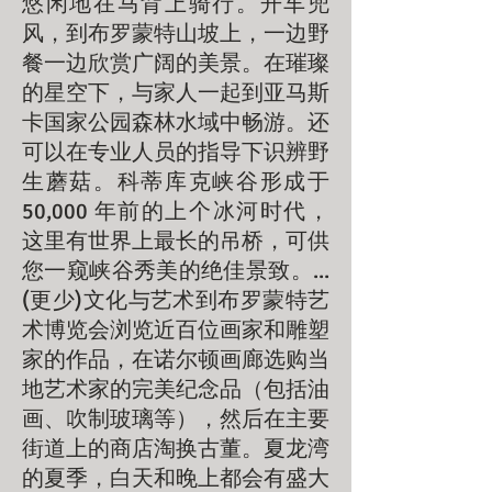
悠闲地在马背上骑行。开车兜
风，到布罗蒙特山坡上，一边野
餐一边欣赏广阔的美景。在璀璨
的星空下，与家人一起到亚马斯
卡国家公园森林水域中畅游。还
可以在专业人员的指导下识辨野
生蘑菇。科蒂库克峡谷形成于
50,000 年前的上个冰河时代，
这里有世界上最长的吊桥，可供
您一窥峡谷秀美的绝佳景致。...
(更少)文化与艺术到布罗蒙特艺
术博览会浏览近百位画家和雕塑
家的作品，在诺尔顿画廊选购当
地艺术家的完美纪念品（包括油
画、吹制玻璃等），然后在主要
街道上的商店淘换古董。夏龙湾
的夏季，白天和晚上都会有盛大